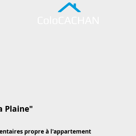
ColoCACHAN
ministratif
Cachan
Réserve
 Plaine"
ntaires propre à l'appartement