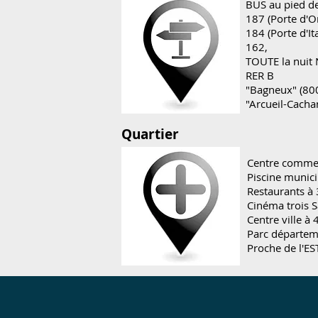
BUS au pied de
187 (Porte d'O
184 (Porte d'Ita
162,
TOUTE la nuit 
RER B
"Bagneux" (80
"Arcueil-Cach
Quartier
Centre comme
Piscine munic
Restaurants à
Cinéma trois 
Centre ville à
Parc départem
Proche de l'EST