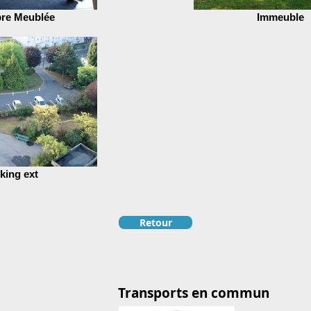
re Meublée
Immeuble
king ext
Retour
Transports en commun