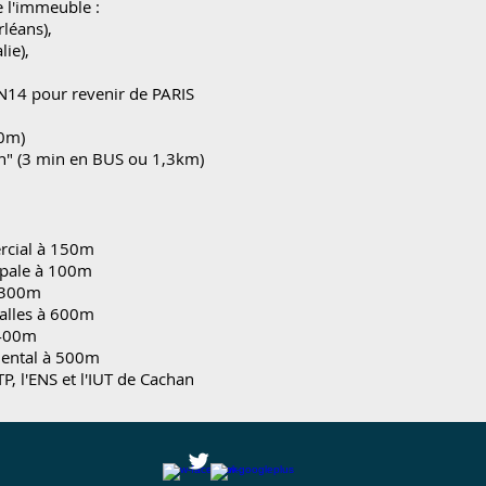
 l'immeuble :
rléans),
lie),
N14 pour revenir de PARIS
0m)
an" (3 min en BUS ou 1,3km)
rcial à 150m
ipale à 100m
 300m
Salles à 600m
 400m
ental à
500m
P, l'ENS et l'IUT de Cachan