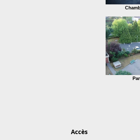
Chamb
Par
Accès